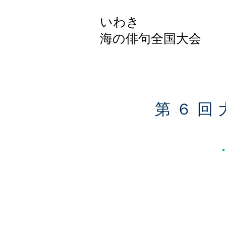
いわき
​海の俳句全国大会
第６回