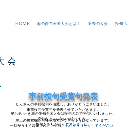
HOME
海の俳句全国大会とは？
過去の大会
投句ペ
大会
事前投句受賞句発表
事前投句受賞句発表
たくさんの事前投句を頂戴し、ありがとうございました。
事前投句受賞句を発表させていただきます。
第6回いわき海の俳句全国大会は投句のみで開催いたしました。
投句数は1452句(726組)でした。
左上の検索欄から任意検索ができるようになっています。
投句をありがとうございました。
​一覧がうまく表示されない方は
こちらをクリックしてください。