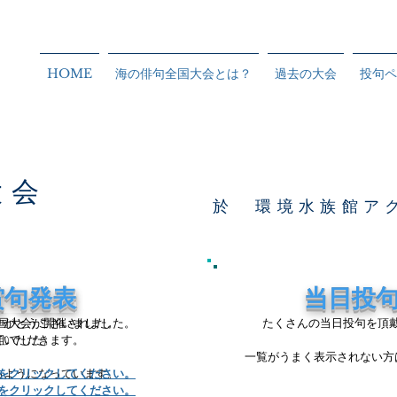
HOME
海の俳句全国大会とは？
過去の大会
投句ペ
大会
於 環境水族館ア
賞句発表
賞句発表
当日投
全国大会が開催されました。
りがとうございました。
たくさんの当日投句を頂
ていただきます。
1組)でした。
​一覧がうまく表示されない方
るようになっています。
をクリックしてください。
をクリックしてください。