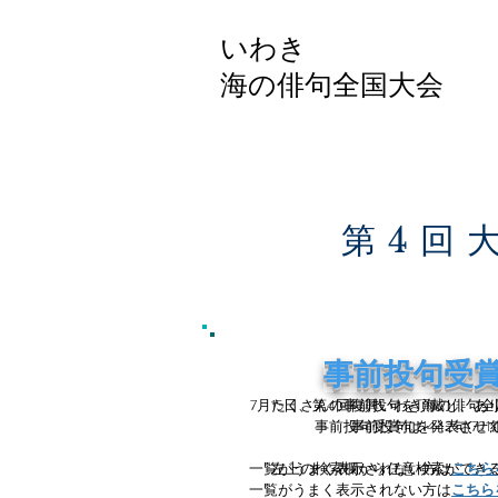
いわき
​海の俳句全国大会
第4回
事前投句受
事前投句受
7月15日、第4回復興いわき海の俳句
たくさんの事前投句を頂戴し、あ
事前投句受賞句を発表させ
事前投句は1442句(72
​一覧がうまく表示されない方は
左上の検索欄から任意検索ができ
こちら
​一覧がうまく表示されない方は
こちら